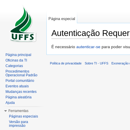
Página especial
Autenticação Requer
Ir para:
navegação
,
pesquisa
É necessário
autenticar-se
para poder visu
Página principal
Oficinas da TI
Política de privacidade
Sobre TI - UFFS
Exoneração d
Categorias
Procedimentos
Operacional Padrão
Portal comunitário
Eventos atuais
Mudanças recentes
Página aleatória
Ajuda
Ferramentas
Páginas especiais
Versão para
impressão